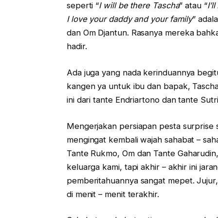
seperti “
I will be there Tascha
” atau “
I’
I love your daddy and your family
” adal
dan Om Djantun. Rasanya mereka bahkan
hadir.
Ada juga yang nada kerinduannya begitu
kangen ya untuk ibu dan bapak, Tascha
ini dari tante Endriartono dan tante Sutri
Mengerjakan persiapan pesta surprise 
mengingat kembali wajah sahabat – sah
Tante Rukmo, Om dan Tante Gaharudin, y
keluarga kami, tapi akhir – akhir ini ja
pemberitahuannya sangat mepet. Jujur
di menit – menit terakhir.