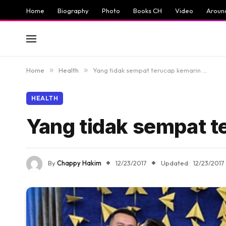
Home
Biography
Photo
Books CH
Video
Aroun
Home
»
Health
»
Yang tidak sempat terucap kemarin …
HEALTH
Yang tidak sempat 
By
Chappy Hakim
12/23/2017
Updated:
12/23/2017