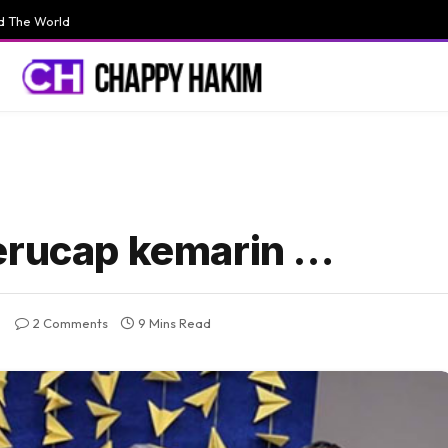
d The World
terucap kemarin …
2 Comments
9 Mins Read