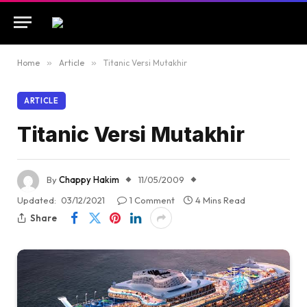
Home
»
Article
»
Titanic Versi Mutakhir
ARTICLE
Titanic Versi Mutakhir
By
Chappy Hakim
11/05/2009
Updated:
03/12/2021
1 Comment
4 Mins Read
Share