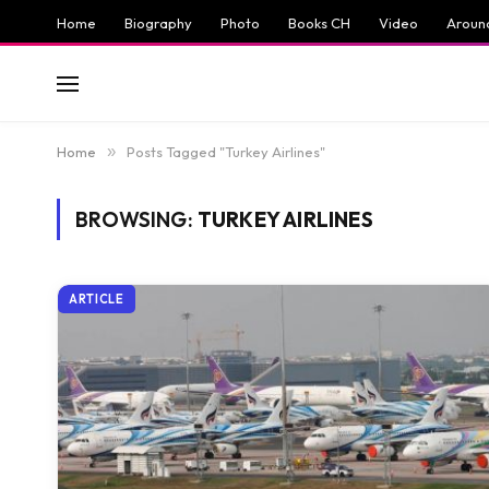
Home
Biography
Photo
Books CH
Video
Aroun
Home
»
Posts Tagged "Turkey Airlines"
BROWSING:
TURKEY AIRLINES
ARTICLE