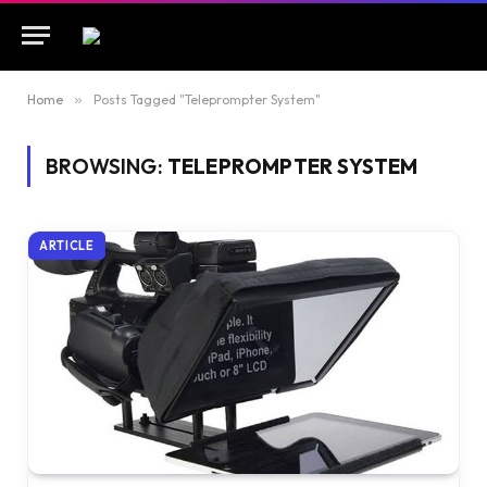
Home
»
Posts Tagged "Teleprompter System"
BROWSING:
TELEPROMPTER SYSTEM
ARTICLE