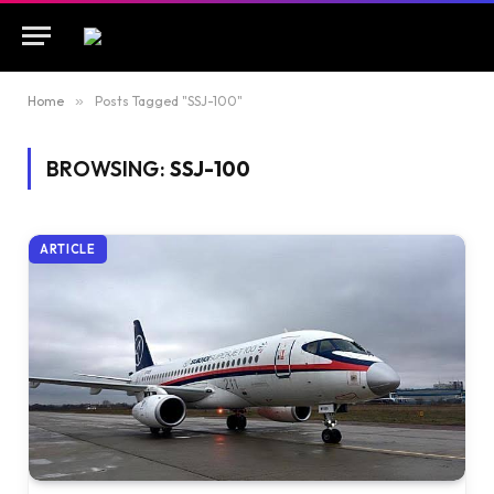
Home
»
Posts Tagged "SSJ-100"
BROWSING:
SSJ-100
ARTICLE