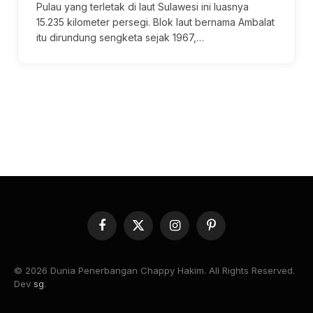
Pulau yang terletak di laut Sulawesi ini luasnya
15.235 kilometer persegi. Blok laut bernama Ambalat
itu dirundung sengketa sejak 1967,…
Facebook
X
Instagram
Pinterest
(Twitter)
© 2026 Dunia Penerbangan Chappy Hakim. All Rights Reserved.
Dev
sg
.