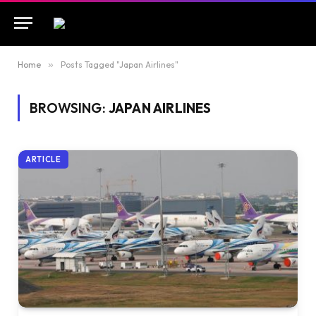
Home
»
Posts Tagged "Japan Airlines"
BROWSING:
JAPAN AIRLINES
ARTICLE