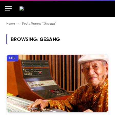
Home
»
Posts Tagged "Gesang"
BROWSING:
GESANG
LIFE