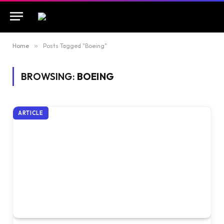
Home
»
Posts Tagged "Boeing"
BROWSING:
BOEING
ARTICLE