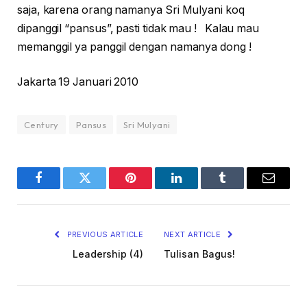
saja, karena orang namanya Sri Mulyani koq
dipanggil “pansus”, pasti tidak mau ! Kalau mau
memanggil ya panggil dengan namanya dong !
Jakarta 19 Januari 2010
Century
Pansus
Sri Mulyani
Facebook
Twitter
Pinterest
LinkedIn
Tumblr
Email
PREVIOUS ARTICLE
NEXT ARTICLE
Leadership (4)
Tulisan Bagus!