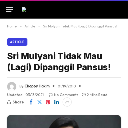
Home
»
Article
»
Sri Mulyani Tidak Mau (Lagi) Dipanggil Pansus!
ARTICLE
Sri Mulyani Tidak Mau
(Lagi) Dipanggil Pansus!
By
Chappy Hakim
01/19/2010
Updated:
03/13/2021
No Comments
2 Mins Read
Share