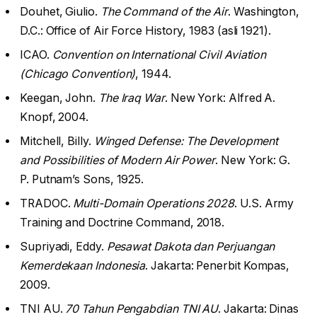
Douhet, Giulio.
The Command of the Air
. Washington,
D.C.: Office of Air Force History, 1983 (asli 1921).
ICAO.
Convention on International Civil Aviation
(Chicago Convention)
, 1944.
Keegan, John.
The Iraq War
. New York: Alfred A.
Knopf, 2004.
Mitchell, Billy.
Winged Defense: The Development
and Possibilities of Modern Air Power
. New York: G.
P. Putnam’s Sons, 1925.
TRADOC.
Multi-Domain Operations 2028
. U.S. Army
Training and Doctrine Command, 2018.
Supriyadi, Eddy.
Pesawat Dakota dan Perjuangan
Kemerdekaan Indonesia
. Jakarta: Penerbit Kompas,
2009.
TNI AU.
70 Tahun Pengabdian TNI AU
. Jakarta: Dinas