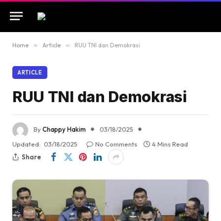
Home
»
Article
»
RUU TNI dan Demokrasi
ARTICLE
RUU TNI dan Demokrasi
By
Chappy Hakim
03/18/2025
Updated:
03/18/2025
No Comments
4 Mins Read
Share