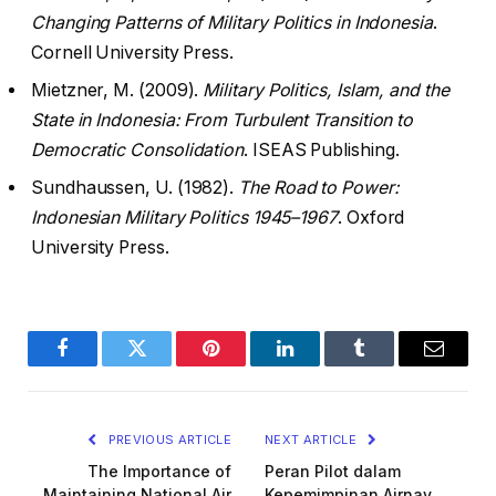
Changing Patterns of Military Politics in Indonesia
.
Cornell University Press.
Mietzner, M. (2009).
Military Politics, Islam, and the
State in Indonesia: From Turbulent Transition to
Democratic Consolidation
. ISEAS Publishing.
Sundhaussen, U. (1982).
The Road to Power:
Indonesian Military Politics 1945–1967
. Oxford
University Press.
Facebook
Twitter
Pinterest
LinkedIn
Tumblr
Email
PREVIOUS ARTICLE
NEXT ARTICLE
The Importance of
Peran Pilot dalam
Maintaining National Air
Kepemimpinan Airnav