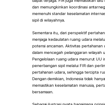
dapat terjaga. FIR juga memastikan lalu 
dan memungkinkan koordinasi antarnega
memenuhi standar keselamatan interna
sipil di wilayahnya.
Sementara itu, dari perspektif pertaha
menjaga kedaulatan ruang udara melalui
potensi ancaman. Aktivitas pertahanan ud
dalam mencegah pelanggaran wilayah ud
Pengelolaan ruang udara menurut UU i
penerbangan sipil melalui FIR dan perli
pertahanan udara, sehingga tercipta ru
Dengan demikian, Indonesia tidak hany
memastikan keselamatan manusia, perta
bersamaan.
Sebagai ilustrasi nyata bagaimana prins