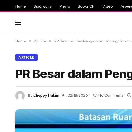
Home
Biography
Photo
Books CH
Video
Aroun
Home
»
Article
»
PR Besar dalam Pengelolaan Ruang Udara 
ARTICLE
PR Besar dalam Peng
By
Chappy Hakim
02/18/2026
No Comments