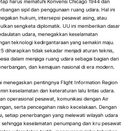
etap harus mematuhi Konvensi Chicago 1944 dan
nerbangan sipil dan penggunaan ruang udara. Hal ini
negakan hukum, intersepsi pesawat asing, atau
ulkan sengketa diplomatik. UU ini memberikan dasar
kedaulatan udara, menegakkan keselamatan
ngan teknologi kedirgantaraan yang semakin maju.
 diharapkan tidak sekadar menjadi aturan teknis,
nesia dalam menjaga ruang udara sebagai bagian dari
nerbangan, dan kemajuan nasional di era modern.
ni menegaskan pentingnya Flight Information Region
min keselamatan dan keteraturan lalu lintas udara.
an operasional pesawat, komunikasi dengan Air
bangan, serta pencegahan risiko kecelakaan. Dengan
si, setiap penerbangan yang melewati wilayah udara
if, sehingga keselamatan penumpang dan kru pesawat