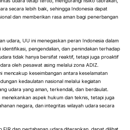
lintas udara tetap tertib, mengurangi risiko tabrakan,
ra secara lebih baik, sehingga Indonesia dapat
sional dan memberikan rasa aman bagi penerbangan
nan udara, UU ini menegaskan peran Indonesia dalam
 identifikasi, pengendalian, dan penindakan terhadap
ara tidak hanya bersifat reaktif, tetapi juga proaktif
ara oleh pesawat asing melalui zona ADIZ.
ni mencakup keseimbangan antara keselamatan
ndungan kedaulatan nasional melalui kegiatan
ang udara yang aman, terkendali, dan berdaulat.
a menekankan aspek hukum dan teknis, tetapi juga
hanan negara, dan integritas wilayah udara secara
ip FIR dan pertahanan udara diterapkan, dapat dilihat