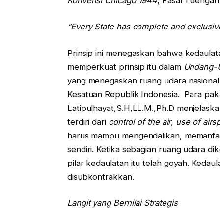
Konvensi Chicago 1944
, Pasal 1 denga
“Every State has complete and exclusive 
Prinsip ini menegaskan bahwa kedaulatan
memperkuat prinsip itu dalam
Undang-U
yang menegaskan ruang udara nasional
Kesatuan Republik Indonesia. Para paka
Latipulhayat,S.H,LL.M.,Ph.D menjelaska
terdiri dari
control of the air
,
use of airs
harus mampu mengendalikan, memanfaa
sendiri. Ketika sebagian ruang udara dik
pilar kedaulatan itu telah goyah. Kedaula
disubkontrakkan.
Langit yang Bernilai Strategis