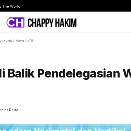
d The World
 Wilayah Udara NKRI
di Balik Pendelegasian 
 Mins Read