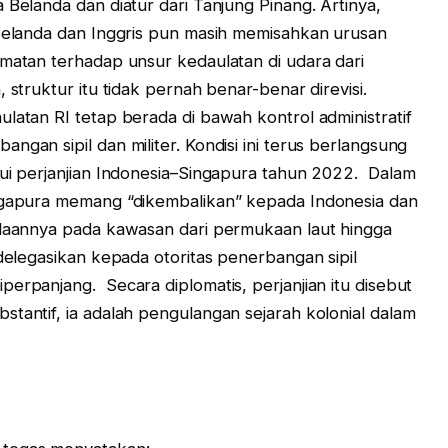
 Belanda dan diatur dari Tanjung Pinang. Artinya,
 Belanda dan Inggris pun masih memisahkan urusan
rmatan terhadap unsur kedaulatan di udara dari
 struktur itu tidak pernah benar-benar direvisi.
latan RI tetap berada di bawah kontrol administratif
ngan sipil dan militer. Kondisi ini terus berlangsung
lui perjanjian Indonesia–Singapura tahun 2022. Dalam
ingapura memang “dikembalikan” kepada Indonesia dan
olaannya pada kawasan dari permukaan laut hingga
idelegasikan kepada otoritas penerbangan sipil
erpanjang. Secara diplomatis, perjanjian itu disebut
stantif, ia adalah pengulangan sejarah kolonial dalam