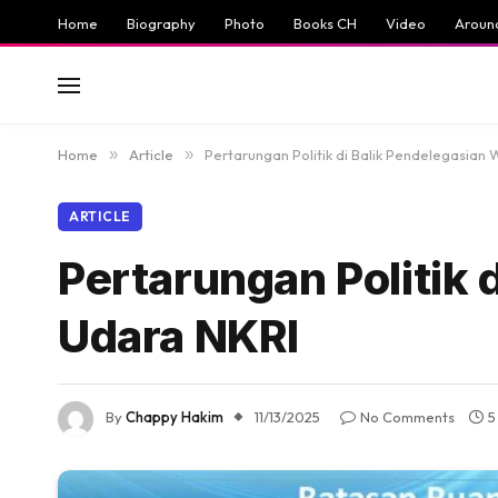
Home
Biography
Photo
Books CH
Video
Aroun
Home
»
Article
»
Pertarungan Politik di Balik Pendelegasian
ARTICLE
Pertarungan Politik 
Udara NKRI
By
Chappy Hakim
11/13/2025
No Comments
5