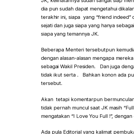
JK, kelihatannya sudah sangat siap meng
dia pun sudah dapat mengetahui dikala
terakhir ini, siapa yang “friend indeed”
sejati dan juga siapa yang hanya seba
siapa yang temannya JK.
Beberapa Menteri tersebutpun kemudi
dengan alasan-alasan mengapa mereka 
sebagai Wakil Presiden. Dan juga den
tidak ikut serta . Bahkan konon ada pul
tersebut.
Akan tetapi komentarpun bermunculan, 
tidak pernah muncul saat JK masih “Fu
mengatakan “I Love You Full !”, denga
Ada pula Editorial yang kalimat pembu