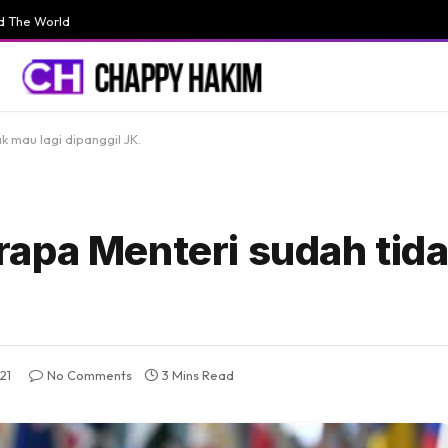
d The World
 mau lagi dipanggil JK.
apa Menteri sudah tida
21
No Comments
3 Mins Read