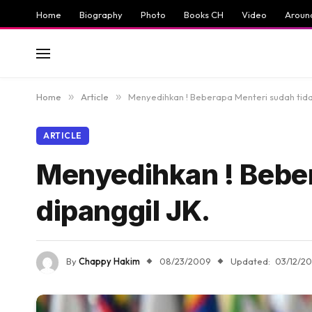
Home
Biography
Photo
Books CH
Video
Aroun
Home
»
Article
»
Menyedihkan ! Beberapa Menteri sudah tidak
ARTICLE
Menyedihkan ! Beber
dipanggil JK.
By
Chappy Hakim
08/23/2009
Updated:
03/12/20