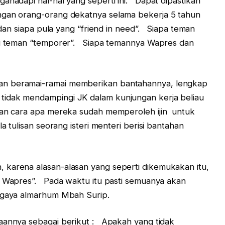
ahadapi hal-hal yang seperti ini. Dapat dipastikan
ngan orang-orang dekatnya selama bekerja 5 tahun
 dan siapa pula yang “friend in need”. Siapa teman
gai teman “temporer”. Siapa temannya Wapres dan
an beramai-ramai memberikan bantahannya, lengkap
tidak mendampingi JK dalam kunjungan kerja beliau
gan cara apa mereka sudah memperoleh ijin untuk
a tulisan seorang isteri menteri berisi bantahan
karena alasan-alasan yang seperti dikemukakan itu,
ll Wapres”. Pada waktu itu pasti semuanya akan
n gaya almarhum Mbah Surip.
kaannya sebagai berikut : Apakah yang tidak