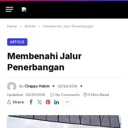
Home
»
Article
»
Membenahi Jalur Penerbangan
ARTICLE
Membenahi Jalur
Penerbangan
By
Chappy Hakim
02/26/2016
Updated:
02/29/2016
No Comments
5 Mins Read
Share