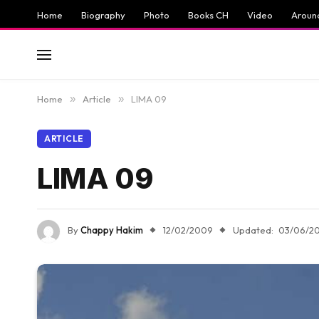
Home
Biography
Photo
Books CH
Video
Aroun
Home
»
Article
»
LIMA 09
ARTICLE
LIMA 09
By
Chappy Hakim
12/02/2009
Updated:
03/06/20