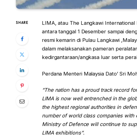
LIMA, atau The Langkawi International
SHARE
antara tanggal 1 Desember sampai deng
resmi kemarin di Pulau Langkawi ,Malay
dalam melaksanakan pameran peralatan
kedirgantaraan/angkasa luar serta perala
Perdana Menteri Malaysia Dato’ Sri Moh
“The nation has a proud track record for
LIMA is now well entrenched in the global
the highest regional authorities in def
number of world class companies with en
Ministry of Defence will continue to sup
LIMA exhibitions”
.