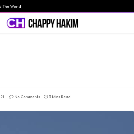
d The World
21
No Comments
3 Mins Read