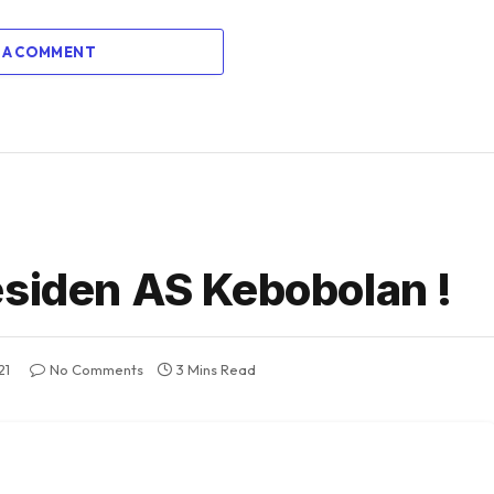
 A COMMENT
esiden AS Kebobolan !
21
No Comments
3 Mins Read