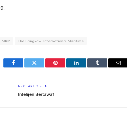
9.
30 MKM
The Langkawi International Maritime
Facebook
Twitter
Pinterest
LinkedIn
Tumblr
Ema
NEXT ARTICLE
Intelijen Bertawaf