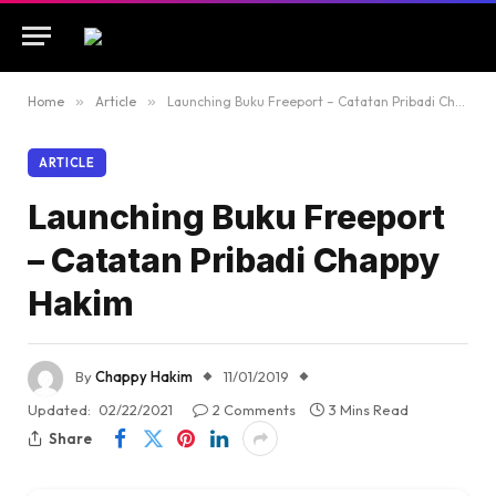
Home
»
Article
»
Launching Buku Freeport – Catatan Pribadi Chappy Hakim
ARTICLE
Launching Buku Freeport
– Catatan Pribadi Chappy
Hakim
By
Chappy Hakim
11/01/2019
Updated:
02/22/2021
2 Comments
3 Mins Read
Share