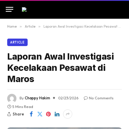
Home
»
Article
»
Laporan Awal Investigasi Kecelakaan Pesawat di Maros
ARTICLE
Laporan Awal Investigasi
Kecelakaan Pesawat di
Maros
By
Chappy Hakim
02/23/2026
No Comments
5 Mins Read
Share