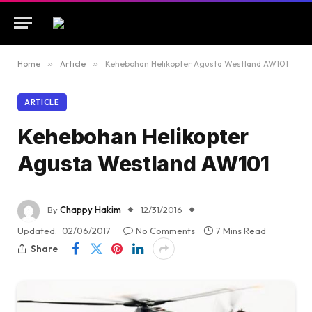
Home
»
Article
»
Kehebohan Helikopter Agusta Westland AW101
ARTICLE
Kehebohan Helikopter
Agusta Westland AW101
By
Chappy Hakim
12/31/2016
Updated:
02/06/2017
No Comments
7 Mins Read
Share