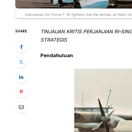
Indonesian Air Force F-16 fighters line the tarmac at Hal
TINJAUAN KRITIS PERJANJIAN RI–SI
SHARE
STRATEGIS
Pendahuluan