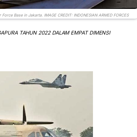
im Air Force Base in Jakarta. IMAGE CREDIT: INDONESIAN ARMED FORCES
NGAPURA TAHUN 2022 DALAM EMPAT DIMENSI