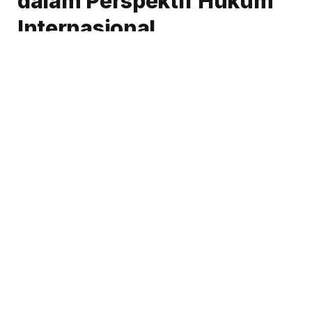
dalam Perspektif Hukum
Internasional
By
Chappy Hakim
03/29/2025
No Comments
5 Mins Read
Share