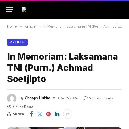
Home
»
Article
»
In Memoriam: Laksamana TNI (Purn.) Achmad Soetjipto
ARTICLE
In Memoriam: Laksamana
TNI (Purn.) Achmad
Soetjipto
By
Chappy Hakim
06/19/2026
No Comments
6 Mins Read
Share