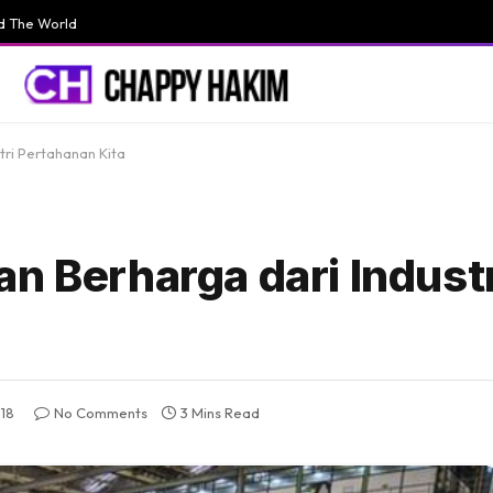
d The World
tri Pertahanan Kita
n Berharga dari Industr
18
No Comments
3 Mins Read