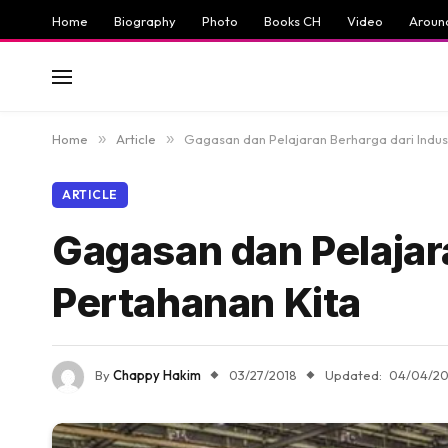
Home
Biography
Photo
Books CH
Video
Aroun
Home
»
Article
»
Gagasan dan Pelajaran Berharga dari Indus
ARTICLE
Gagasan dan Pelajara
Pertahanan Kita
By
Chappy Hakim
03/27/2018
Updated:
04/04/20