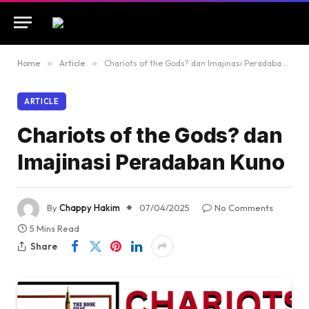
Home
»
Article
»
Chariots of the Gods? dan Imajinasi Peradaban Kuno
ARTICLE
Chariots of the Gods? dan
Imajinasi Peradaban Kuno
By
Chappy Hakim
07/04/2025
No Comments
5 Mins Read
Share