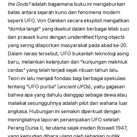
the Gods?
adalah bagaimana buku ini mengaburkan
batas antara sejarah kuno dan fenomena modern
seperti UFO. Von Däniken secara eksplisit mengaitkan
“domba langit” yang disebut dalam berbagai kitab suci
dan prasasti kuno dengan unidentified flying objects
yang sering dilaporkan masyarakat pada abad ke-20.
Dalam narasi tersebut, UFO bukanlah teknologi asing
baru, melainkan kelanjutan dari “kunjungan makhluk
cerdas” yang telah terjadi sejak ribuan tahun lalu.
Teori ini lalu menjadi fondasi bagi berbagai spekulasi
tentang “UFO purba” (
ancient UFOs
), yaitu gagasan
bahwa apa yang dahulu dianggap sebagai dewa atau
malaikat sesungguhnya adalah pilot dari wahana luar
angkasa. Hubungan ini semakin diperkuat dengan
meningkatnya laporan penampakan UFO setelah
Perang Dunia II, terutama sejak insiden Roswell 1947,
yang kemudian dibaca ulang oleh sebagian publik