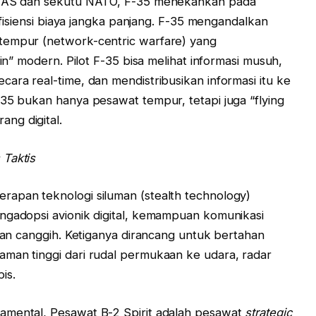
er AS dan sekutu NATO, F-35 menekankan pada
 efisiensi biaya jangka panjang. F-35 mengandalkan
tempur (network-centric warfare) yang
ain” modern. Pilot F-35 bisa melihat informasi musuh,
ara real-time, dan mendistribusikan informasi itu ke
-35 bukan hanya pesawat tempur, tetapi juga “flying
ng digital.
 Taktis
rapan teknologi siluman (stealth technology)
ngadopsi avionik digital, kemampuan komunikasi
taan canggih. Ketiganya dirancang untuk bertahan
aman tinggi dari rudal permukaan ke udara, radar
is.
amental, Pesawat B-2 Spirit adalah pesawat
strategic