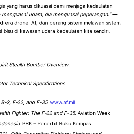
is yang harus dikuasai demi menjaga kedaulatan
a menguasai udara, dia menguasai peperangan.”
—
n di era drone, AI, dan perang sistem melawan sistem.
 bisu di kawasan udara kedaulatan kita sendiri.
pirit Stealth Bomber Overview
.
tor Technical Specifications
.
.
B-2, F-22, and F-35
.
www.af.mil
tealth Fighter: The F-22 and F-35
. Aviation Week
ndonesia
. PBK – Penerbit Buku Kompas