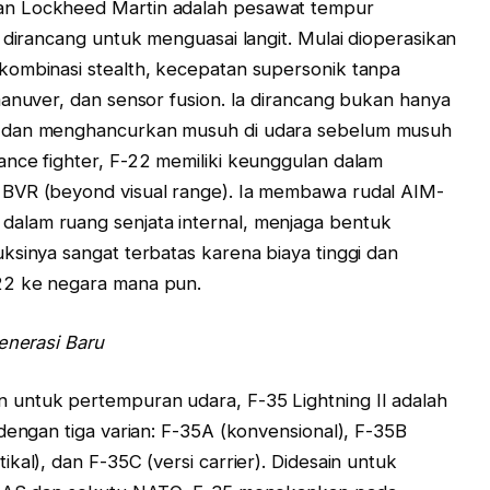
an Lockheed Martin adalah pesawat tempur
 dirancang untuk menguasai langit. Mulai dioperasikan
kombinasi stealth, kecepatan supersonik tanpa
manuver, dan sensor fusion. Ia dirancang bukan hanya
u dan menghancurkan musuh di udara sebelum musuh
nce fighter, F-22 memiliki keunggulan dalam
 BVR (beyond visual range). Ia membawa rudal AIM-
alam ruang senjata internal, menjaga bentuk
ksinya sangat terbatas karena biaya tinggi dan
22 ke negara mana pun.
enerasi Baru
untuk pertempuran udara, F-35 Lightning II adalah
dengan tiga varian: F-35A (konvensional), F-35B
kal), dan F-35C (versi carrier). Didesain untuk