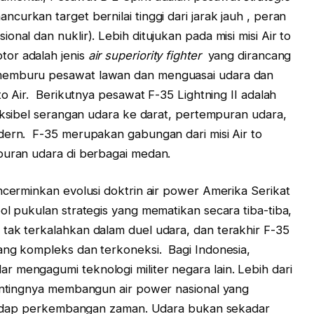
curkan target bernilai tinggi dari jarak jauh , peran
nal dan nuklir). Lebih ditujukan pada misi misi Air to
or adalah jenis
air superiority fighter
yang dirancang
 memburu pesawat lawan dan menguasai udara dan
to Air. Berikutnya pesawat F-35 Lightning II adalah
sibel serangan udara ke darat, pertempuran udara,
dern. F-35 merupakan gabungan dari misi Air to
puran udara di berbagai medan.
ncerminkan evolusi doktrin air power Amerika Serikat
ol pukulan strategis yang mematikan secara tiba-tiba,
tak terkalahkan dalam duel udara, dan terakhir F-35
ang kompleks dan terkoneksi. Bagi Indonesia,
 mengagumi teknologi militer negara lain. Lebih dari
pentingnya membangun air power nasional yang
terhadap perkembangan zaman. Udara bukan sekadar