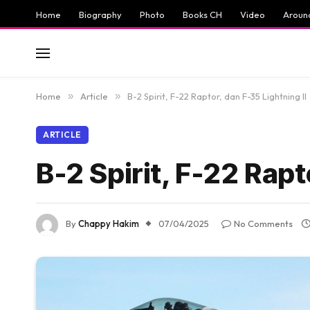
Home
Biography
Photo
Books CH
Video
Aroun
Home
»
Article
»
B-2 Spirit, F-22 Raptor, dan F-35 Lightning II
ARTICLE
B-2 Spirit, F-22 Rapt
By
Chappy Hakim
07/04/2025
No Comments