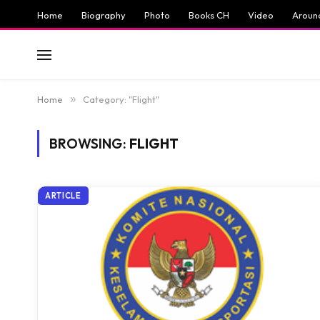
Home
Biography
Photo
Books CH
Video
Aroun
Home
»
Category: "Flight"
BROWSING:
FLIGHT
ARTICLE