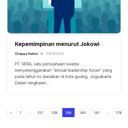
Kepemimpinan menurut Jokowi
Chappy Hakim
03/16/2012
PT SERA, satu perusahaan swasta
menyelenggarakan “annual leadership forum” yang
pada tahun ini diadakan di kota gudeg, Jogyakarta.
Dalam rangkaian…
Previous
…
…
1
137
138
139
140
141
178