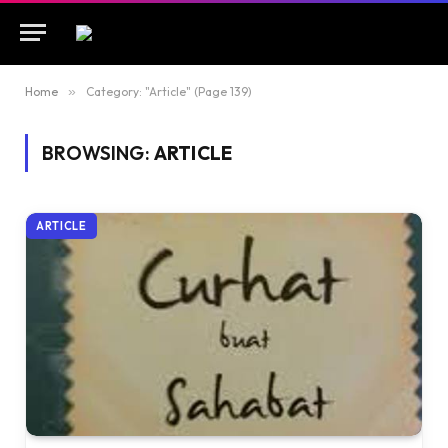
Home
»
Category: "Article" (Page 139)
BROWSING:
ARTICLE
ARTICLE