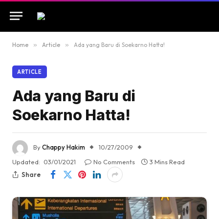
Home
»
Article
»
Ada yang Baru di Soekarno Hatta!
ARTICLE
Ada yang Baru di
Soekarno Hatta!
By
Chappy Hakim
10/27/2009
Updated:
03/01/2021
No Comments
3 Mins Read
Share