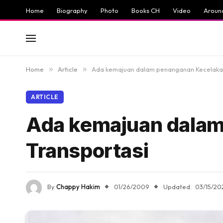
Home
Biography
Photo
Books CH
Video
Aroun
Home
»
Article
»
Ada kemajuan dalam penanganan Kecelakaa
ARTICLE
Ada kemajuan dalam
Transportasi
By
Chappy Hakim
01/26/2009
Updated:
03/15/20