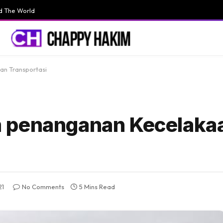
d The World
n Transportasi
 penanganan Kecelaka
21
No Comments
5 Mins Read