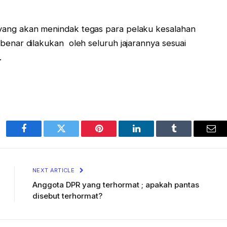
ng akan menindak tegas para pelaku kesalahan
nar dilakukan oleh seluruh jajarannya sesuai
.
Facebook
Twitter
Pinterest
LinkedIn
Tumblr
Ema
NEXT ARTICLE
Anggota DPR yang terhormat ; apakah pantas
disebut terhormat?