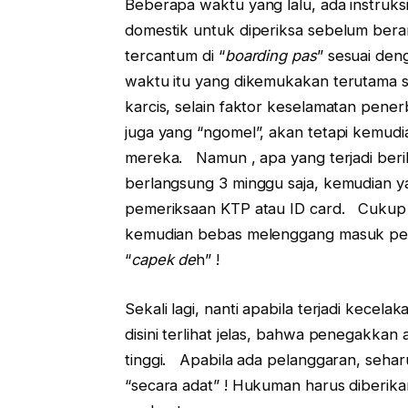
Beberapa waktu yang lalu, ada instru
domestik untuk diperiksa sebelum ber
tercantum di “
boarding pas
” sesuai de
waktu itu yang dikemukakan terutama s
karcis, selain faktor keselamatan pe
juga yang “ngomel”, akan tetapi kemudi
mereka. Namun , apa yang terjadi beri
berlangsung 3 minggu saja, kemudian ya 
pemeriksaan KTP atau ID card. Cukup 
kemudian bebas melenggang masuk pesaw
“
capek de
h” !
Sekali lagi, nanti apabila terjadi kecelak
disini terlihat jelas, bahwa penegakkan
tinggi. Apabila ada pelanggaran, seharu
“secara adat” ! Hukuman harus diberik