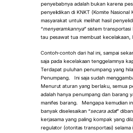
penyebabnya adalah bukan karena pesawa
penyelidikan di KNKT (Komite Nasional 
masyarakat untuk melihat hasil penyelidi
“
menyeramkannya
” sistem transportas
tau pesawat tua membuat kecelakaan, la
Contoh-contoh dari hal ini, sampai se
saja pada kecelakaan tenggelamnya kapa
Terdapat puluhan penumpang yang hilan
Penumpang. Ini saja sudah menggamba
Menurut aturan yang berlaku, semua p
adalah hanya penumpang dan barang ya
manifes barang. Mengapa kemudian ini b
banyak diselesaikan “
secara adat
” diba
kerjasama yang paling kompak yang dil
regulator (otoritas transportasi) selama