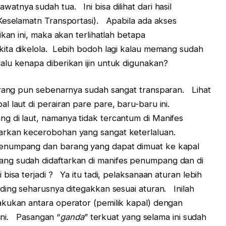
tnya sudah tua. Ini bisa dilihat dari hasil
Keselamatn Transportasi). Apabila ada akses
kan ini, maka akan terlihatlah betapa
i kita dikelola. Lebih bodoh lagi kalau memang sudah
lu kenapa diberikan ijin untuk digunakan?
karang pun sebenarnya sudah sangat transparan. Lihat
l laut di perairan pare pare, baru-baru ini.
g di laut, namanya tidak tercantum di Manifes
rkan kecerobohan yang sangat keterlaluan.
enumpang dan barang yang dapat dimuat ke kapal
ng sudah didaftarkan di manifes penumpang dan di
isa terjadi ? Ya itu tadi, pelaksanaan aturan lebih
nding seharusnya ditegakkan sesuai aturan. Inilah
akukan antara operator (pemilik kapal) dengan
 ini. Pasangan “
ganda
” terkuat yang selama ini sudah