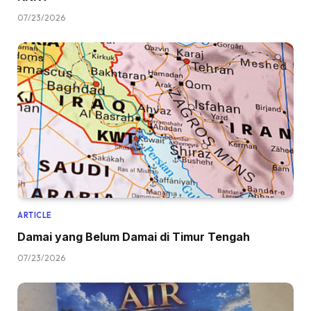
07/23/2026
ARTICLE
Damai yang Belum Damai di Timur Tengah
07/23/2026