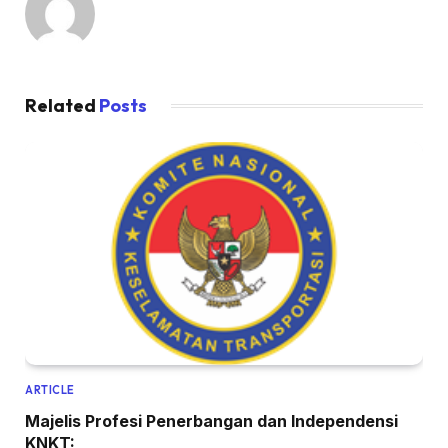
Related
Posts
ARTICLE
Majelis Profesi Penerbangan dan Independensi
KNKT: