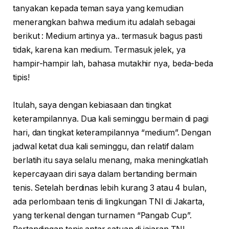
tanyakan kepada teman saya yang kemudian
menerangkan bahwa medium itu adalah sebagai
berikut : Medium artinya ya.. termasuk bagus pasti
tidak, karena kan medium. Termasuk jelek, ya
hampir-hampir lah, bahasa mutakhir nya, beda-beda
tipis!
Itulah, saya dengan kebiasaan dan tingkat
keterampilannya. Dua kali seminggu bermain di pagi
hari, dan tingkat keterampilannya “medium”. Dengan
jadwal ketat dua kali seminggu, dan relatif dalam
berlatih itu saya selalu menang, maka meningkatlah
kepercayaan diri saya dalam bertanding bermain
tenis. Setelah berdinas lebih kurang 3 atau 4 bulan,
ada perlombaan tenis di lingkungan TNI di Jakarta,
yang terkenal dengan turnamen “Pangab Cup”.