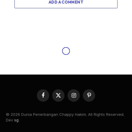
ADD A COMMENT
ARTICLE
Belajar dari Iran
By
Chappy Hakim
03/18/2026
No Comments
6 Mins Read
Share