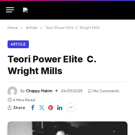
Home
»
Article
»
Teori Power Elite C. Wright Mills
ARTICLE
Teori Power Elite C.
Wright Mills
By
Chappy Hakim
04/29/2025
No Comments
4 Mins Read
Share