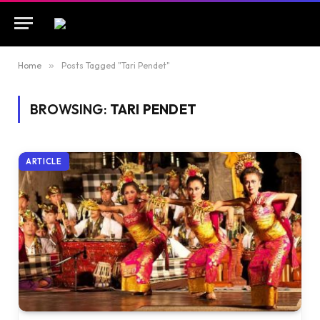
Home
»
Posts Tagged "Tari Pendet"
BROWSING:
TARI PENDET
ARTICLE