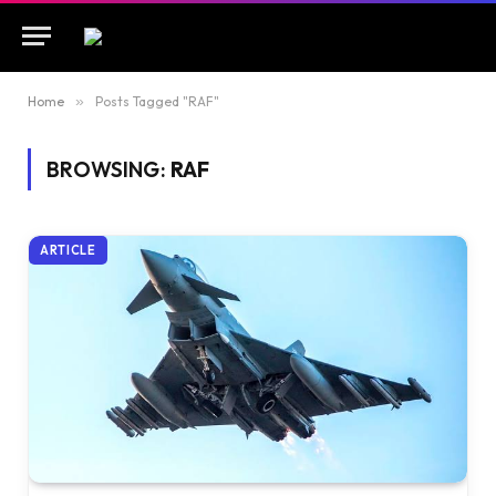
Home
»
Posts Tagged "RAF"
BROWSING:
RAF
ARTICLE