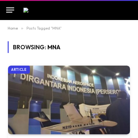
Home
»
Posts Tagged "MNA"
BROWSING:
MNA
ARTICLE