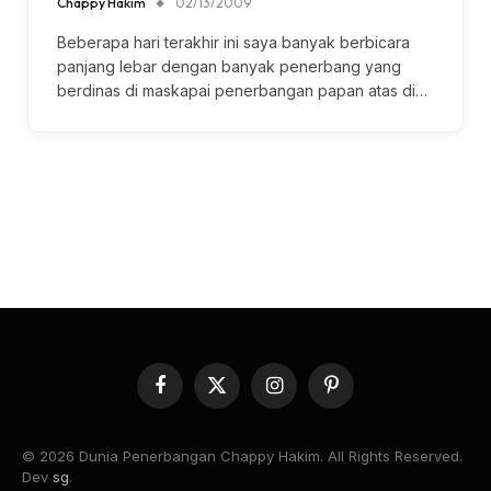
Chappy Hakim
02/13/2009
Beberapa hari terakhir ini saya banyak berbicara
panjang lebar dengan banyak penerbang yang
berdinas di maskapai penerbangan papan atas di…
Facebook
X
Instagram
Pinterest
(Twitter)
© 2026 Dunia Penerbangan Chappy Hakim. All Rights Reserved.
Dev
sg
.