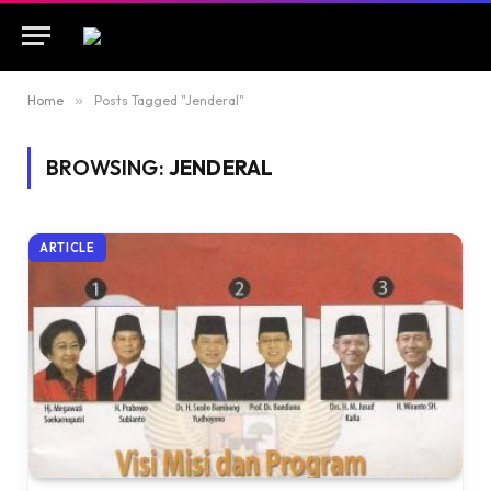
Home
»
Posts Tagged "Jenderal"
BROWSING:
JENDERAL
ARTICLE