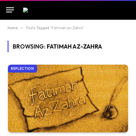
Home
»
Posts Tagged "Fatimah az-Zahra"
BROWSING:
FATIMAH AZ-ZAHRA
REFLECTION