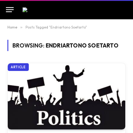
Home
»
Posts Tagged "Endriartono Soetarto"
BROWSING:
ENDRIARTONO SOETARTO
ARTICLE