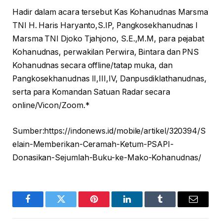
Hadir dalam acara tersebut Kas Kohanudnas Marsma
TNI H. Haris Haryanto,S.IP, Pangkosekhanudnas I
Marsma TNI Djoko Tjahjono, S.E.,M.M, para pejabat
Kohanudnas, perwakilan Perwira, Bintara dan PNS
Kohanudnas secara offline/tatap muka, dan
Pangkosekhanudnas II,III,IV, Danpusdiklathanudnas,
serta para Komandan Satuan Radar secara
online/Vicon/Zoom.*
Sumber:https://indonews.id/mobile/artikel/320394/S
elain-Memberikan-Ceramah-Ketum-PSAPI-
Donasikan-Sejumlah-Buku-ke-Mako-Kohanudnas/
Facebook
Twitter
Pinterest
LinkedIn
Tumblr
Email