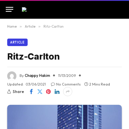
Home
»
Article
»
Ritz-Carlton
ARTICLE
Ritz-Carlton
By
Chappy Hakim
11/13/2009
Updated:
03/06/2021
No Comments
2 Mins Read
Share