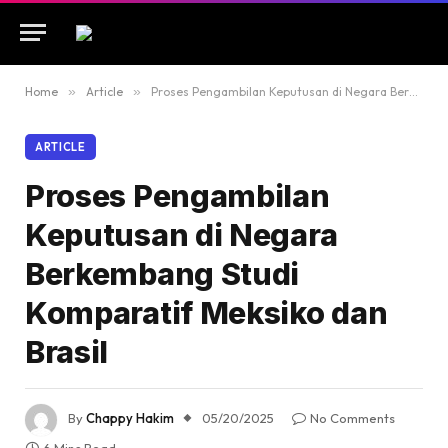
Home
»
Article
»
Proses Pengambilan Keputusan di Negara Berkembang Studi Komparatif Meksiko dan Brasil
ARTICLE
Proses Pengambilan
Keputusan di Negara
Berkembang Studi
Komparatif Meksiko dan
Brasil
By
Chappy Hakim
05/20/2025
No Comments