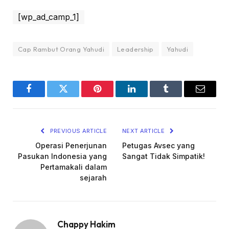
[wp_ad_camp_1]
Cap Rambut Orang Yahudi
Leadership
Yahudi
Facebook
Twitter
Pinterest
LinkedIn
Tumblr
Email
PREVIOUS ARTICLE
NEXT ARTICLE
Operasi Penerjunan
Petugas Avsec yang
Pasukan Indonesia yang
Sangat Tidak Simpatik!
Pertamakali dalam
sejarah
Chappy Hakim