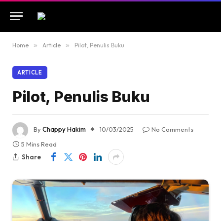
Home
»
Article
»
Pilot, Penulis Buku
ARTICLE
Pilot, Penulis Buku
By
Chappy Hakim
10/03/2025
No Comments
5 Mins Read
Share