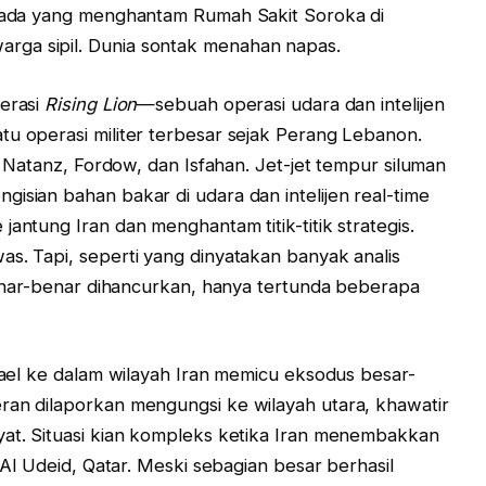
an ada yang menghantam Rumah Sakit Soroka di
rga sipil. Dunia sontak menahan napas.
perasi
Rising Lion
—sebuah operasi udara dan intelijen
tu operasi militer terbesar sejak Perang Lebanon.
di Natanz, Fordow, dan Isfahan. Jet-jet tempur siluman
isian bahan bakar di udara dan intelijen real-time
jantung Iran dan menghantam titik-titik strategis.
as. Tapi, seperti yang dinyatakan banyak analis
 benar-benar dihancurkan, hanya tertunda beberapa
srael ke dalam wilayah Iran memicu eksodus besar-
ran dilaporkan mengungsi ke wilayah utara, khawatir
yat. Situasi kian kompleks ketika Iran menembakkan
i Al Udeid, Qatar. Meski sebagian besar berhasil