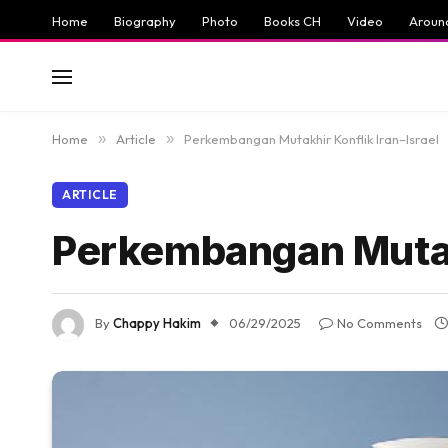
Home
Biography
Photo
Books CH
Video
Aroun
Home
»
Article
»
Perkembangan Mutakhir Konflik Iran–Israel
ARTICLE
Perkembangan Mutakh
By
Chappy Hakim
06/29/2025
No Comments