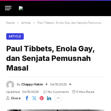
Home
»
Article
»
Paul Tibbets, Enola Gay, dan Senjata Pemusnah Masal
ARTICLE
Paul Tibbets, Enola Gay,
dan Senjata Pemusnah
Masal
By
Chappy Hakim
04/15/2025
Updated:
04/15/2025
No Comments
5 Mins Read
Share