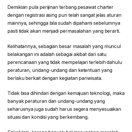
Demikian pula perijinan terbang pesawat charter
dengan registrasi asing pun telah sangat jelas aturan
mainnya, sehingga bila sudah dipahami sebelumnya
pasti tidak akan menjadi permasalahan yang berarti.
Kelihatannya, sebagian besar masalah yang muncul
belakangan ini adalah sebagai akibat dari satu
perencanaan yang tidak mempelajari terlebih dahulu
peraturan, undang-undang dan ketentuan yang
berlaku berkait dengan kegiatan pariwisata.
Tidak bisa dihindari dengan kemajuan teknologi, maka
banyak peraturan dan undang-undang yang
seharusnya juga sudah harus segera menyesuaikan
situasi dan kondisi yang berkembang.