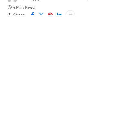
4 Mins Read
Share
Pada setiap terjadinya kecelakaan pesawat terbang,
semua orang akan segera bertanya, apa gerangan