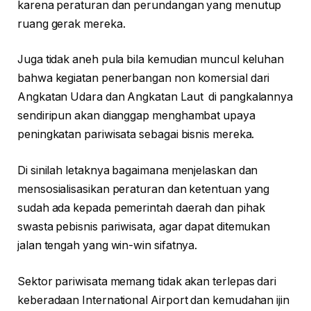
karena peraturan dan perundangan yang menutup
ruang gerak mereka.
Juga tidak aneh pula bila kemudian muncul keluhan
bahwa kegiatan penerbangan non komersial dari
Angkatan Udara dan Angkatan Laut di pangkalannya
sendiripun akan dianggap menghambat upaya
peningkatan pariwisata sebagai bisnis mereka.
Di sinilah letaknya bagaimana menjelaskan dan
mensosialisasikan peraturan dan ketentuan yang
sudah ada kepada pemerintah daerah dan pihak
swasta pebisnis pariwisata, agar dapat ditemukan
jalan tengah yang win-win sifatnya.
Sektor pariwisata memang tidak akan terlepas dari
keberadaan International Airport dan kemudahan ijin