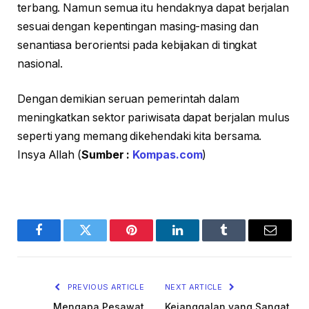
terbang. Namun semua itu hendaknya dapat berjalan
sesuai dengan kepentingan masing-masing dan
senantiasa berorientsi pada kebijakan di tingkat
nasional.
Dengan demikian seruan pemerintah dalam
meningkatkan sektor pariwisata dapat berjalan mulus
seperti yang memang dikehendaki kita bersama.
Insya Allah (
Sumber :
Kompas.com
)
Facebook
Twitter
Pinterest
LinkedIn
Tumblr
Email
PREVIOUS ARTICLE
NEXT ARTICLE
Mengapa Pesawat
Kejanggalan yang Sangat