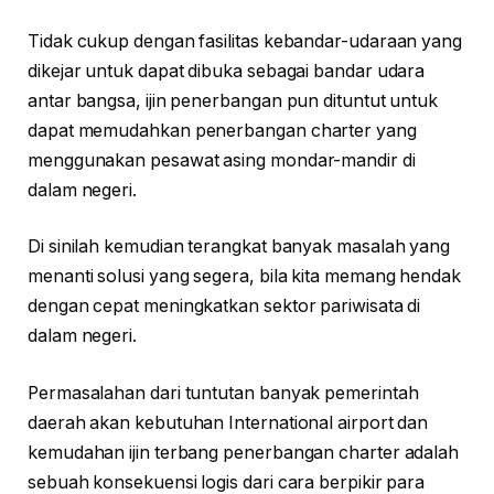
Tidak cukup dengan fasilitas kebandar-udaraan yang
dikejar untuk dapat dibuka sebagai bandar udara
antar bangsa, ijin penerbangan pun dituntut untuk
dapat memudahkan penerbangan charter yang
menggunakan pesawat asing mondar-mandir di
dalam negeri.
Di sinilah kemudian terangkat banyak masalah yang
menanti solusi yang segera, bila kita memang hendak
dengan cepat meningkatkan sektor pariwisata di
dalam negeri.
Permasalahan dari tuntutan banyak pemerintah
daerah akan kebutuhan International airport dan
kemudahan ijin terbang penerbangan charter adalah
sebuah konsekuensi logis dari cara berpikir para