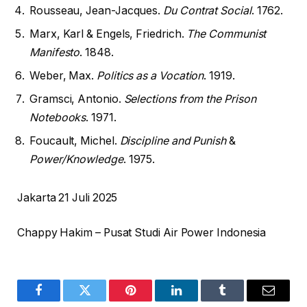
Rousseau, Jean-Jacques.
Du Contrat Social
. 1762.
Marx, Karl & Engels, Friedrich.
The Communist
Manifesto
. 1848.
Weber, Max.
Politics as a Vocation
. 1919.
Gramsci, Antonio.
Selections from the Prison
Notebooks
. 1971.
Foucault, Michel.
Discipline and Punish
&
Power/Knowledge
. 1975.
Jakarta 21 Juli 2025
Chappy Hakim – Pusat Studi Air Power Indonesia
Facebook
Twitter
Pinterest
LinkedIn
Tumblr
Email