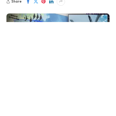
Share
Perang Senyap selama lebih dari 18 Jam
Dalam dunia militer modern, tidak semua
pertempuran terjadi di siang bolong. Justru kerap