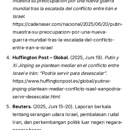
muestra su preocupación por una nueva guerra
mundial tras la escalada del conflicto entre Irán e
Israel
.
https://cadenaser.com/nacional/2025/06/20/putin-
muestra-su-preocupacion-por-una-nueva-
guerra-mundial-tras-la-escalada-del-conflicto-
entre-iran-e-israel
Huffington Post – Global.
(2025, Juni 19).
Putin y
Xi Jinping se plantean mediar en el conflicto entre
Israel e Irán: “Podría servir para desescalar”
.
https://www.huffingtonpost.es/global/putinxi-
jinping-plantean-mediar-conflicto-isael-eanpodria-
servir-desescalar.html
Reuters.
(2025, Juni 15–20). Laporan berkala
tentang serangan udara Israel, pembalasan rudal
Iran, dan perkembangan politik luar negeri negara-